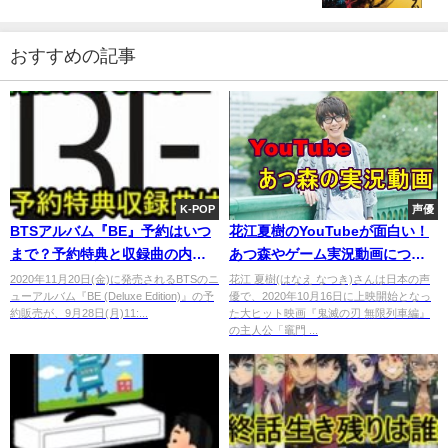
おすすめの記事
K-POP
声優
BTSアルバム『BE』予約はいつ
花江夏樹のYouTubeが面白い！
まで？予約特典と収録曲の内容
あつ森やゲーム実況動画につい
は？
て紹介！
2020年11月20日(金)に発売されるBTSのニ
花江 夏樹(はなえ なつき)さんは日本の声
ューアルバム『BE (Deluxe Edition)』の予
優で、2020年10月16日に上映開始となっ
約販売が、9月28日(月)11:...
た大ヒット映画『鬼滅の刃 無限列車編』
の主人公「竈門 ...