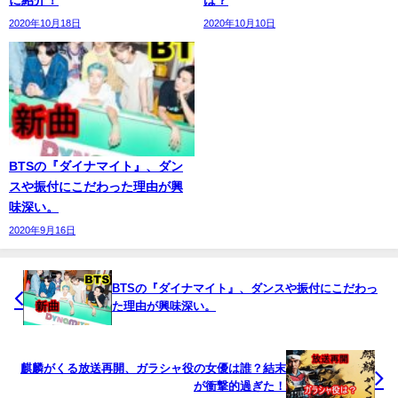
に紹介！
は？
2020年10月18日
2020年10月10日
BTSの『ダイナマイト』、ダン
スや振付にこだわった理由が興
味深い。
2020年9月16日
BTSの『ダイナマイト』、ダンスや振付にこだわっ
た理由が興味深い。
麒麟がくる放送再開、ガラシャ役の女優は誰？結末
が衝撃的過ぎた！