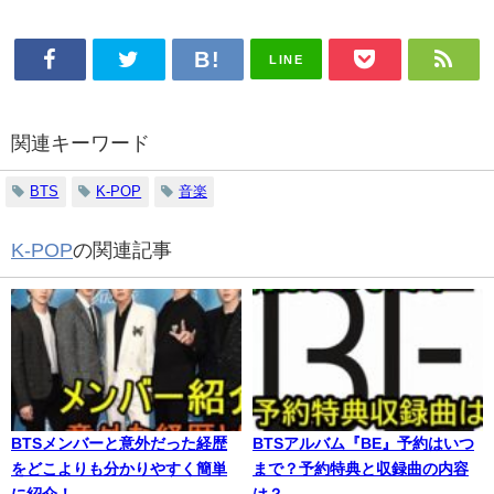
LINE
関連キーワード
BTS
K-POP
音楽
K-POP
の関連記事
BTSメンバーと意外だった経歴
BTSアルバム『BE』予約はいつ
をどこよりも分かりやすく簡単
まで？予約特典と収録曲の内容