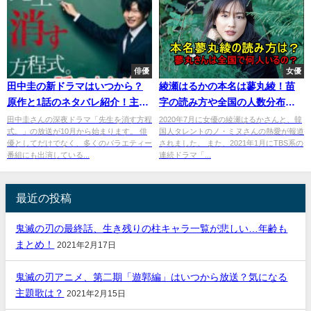
俳優
女優
田中圭の新ドラマはいつから？
綾瀬はるかの本名は蓼丸綾！苗
原作と1話のネタバレ紹介！主題
字の読み方や全国の人数分布が
歌は誰？
すごい！
田中圭さんの深夜ドラマ「先生を消す方程
2020年7月に女優の綾瀬はるかさんと、韓
式。」の放送が10月から始まります。 俳
国人タレントのノ・ミヌさんの熱愛が報道
優としてだけでなく、多くのバラエティー
されました。 また、2021年1月にTBS系の
番組にも出演している...
連続ドラマ「...
最近の投稿
鬼滅の刃の最終話、生き残りの柱キャラ一覧が悲しい…年齢も
まとめ！
2021年2月17日
鬼滅の刃アニメ、第二期「遊郭編」はいつから放送？気になる
主題歌は？
2021年2月15日