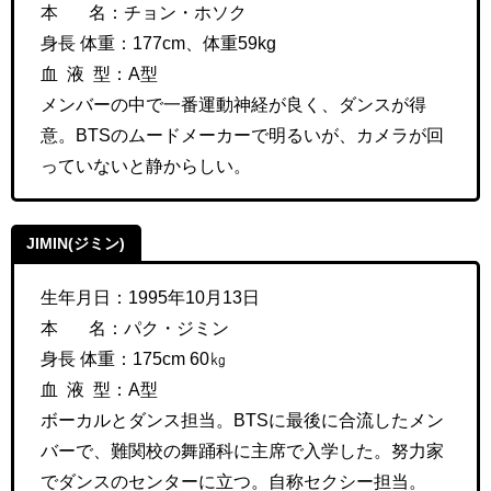
本 名：
チョン・ホソク
身長 体重：
177cm、体重59kg
血 液 型：A型
メンバーの中で一番運動神経が良く、ダンスが得
意。BTSのムードメーカーで明るいが、カメラが回
っていないと静からしい。
JIMIN(ジミン)
生年月日：1995年10月13日
本 名：
パク・ジミン
身長 体重：
175cm 60㎏
血 液 型：A型
ボーカルとダンス担当。BTSに最後に合流したメン
バーで、
難関校の舞踊科に主席で入学した。努力家
でダンスのセンターに立つ。自称セクシー担当。