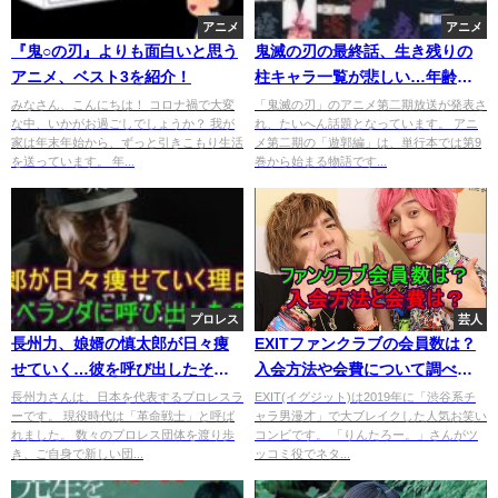
アニメ
アニメ
『鬼○の刃』よりも面白いと思う
鬼滅の刃の最終話、生き残りの
アニメ、ベスト3を紹介！
柱キャラ一覧が悲しい…年齢も
まとめ！
みなさん、こんにちは！ コロナ禍で大変
「鬼滅の刃」のアニメ第二期放送が発表さ
な中、いかがお過ごしでしょうか？ 我が
れ、たいへん話題となっています。 アニ
家は年末年始から、ずっと引きこもり生活
メ第二期の「遊郭編」は、単行本では第9
を送っています。 年...
巻から始まる物語です...
プロレス
芸人
長州力、娘婿の慎太郎が日々痩
EXITファンクラブの会員数は？
せていく…彼を呼び出したその
入会方法や会費について調べて
理由は？
みると…
長州力さんは、日本を代表するプロレスラ
EXIT(イグジット)は2019年に「渋谷系チ
ーです。 現役時代は「革命戦士」と呼ば
ャラ男漫才」で大ブレイクした人気お笑い
れました。 数々のプロレス団体を渡り歩
コンビです。 「りんたろー。」さんがツ
き、ご自身で新しい団...
ッコミ役でネタ...