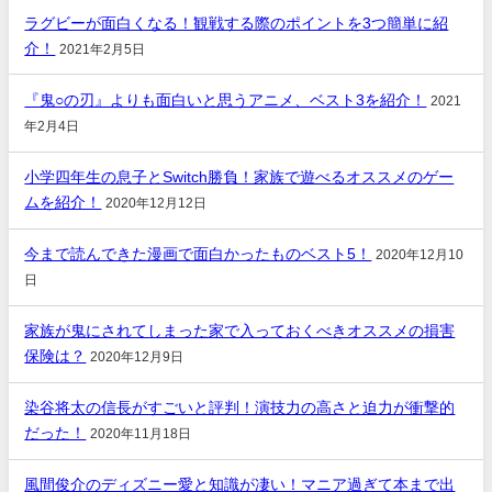
ラグビーが面白くなる！観戦する際のポイントを3つ簡単に紹
介！
2021年2月5日
『鬼○の刃』よりも面白いと思うアニメ、ベスト3を紹介！
2021
年2月4日
小学四年生の息子とSwitch勝負！家族で遊べるオススメのゲー
ムを紹介！
2020年12月12日
今まで読んできた漫画で面白かったものベスト5！
2020年12月10
日
家族が鬼にされてしまった家で入っておくべきオススメの損害
保険は？
2020年12月9日
染谷将太の信長がすごいと評判！演技力の高さと迫力が衝撃的
だった！
2020年11月18日
風間俊介のディズニー愛と知識が凄い！マニア過ぎて本まで出