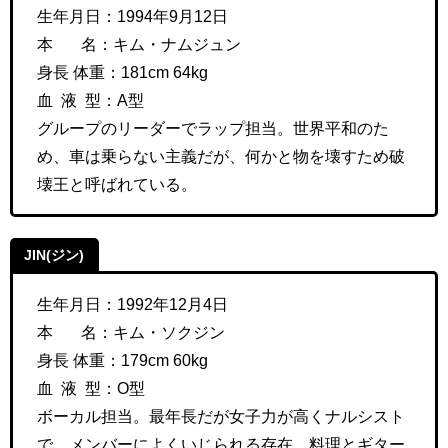
生年月日：
1994年9月12日
本 名：
キム・ナムジュン
身長 体重：
181cm 64kg
血 液 型：A型
グループのリーダーでラップ担当。世界平和のた
め、車は乗らない主義だが、何かと物を壊すため破
壊王と呼ばれている。
JIN(ジン)
生年月日：1992年12月4日
本 名：
キム・ソクジン
身長 体重：
179cm 60kg
血 液 型：O型
ボーカル担当。最年長だが女子力が高くナルシスト
で、メンバーによくいじられる存在。料理とギター