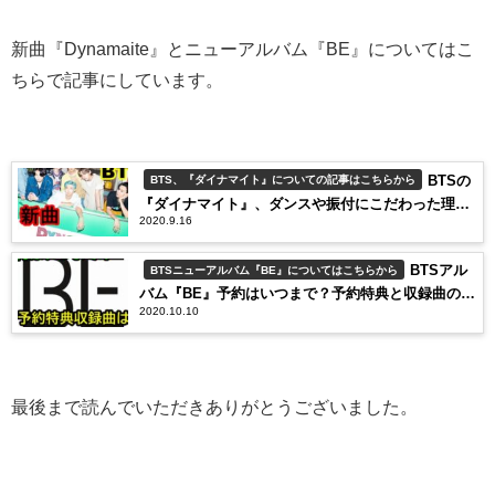
新曲『Dynamaite』とニューアルバム『BE』についてはこ
ちらで記事にしています。
BTSの
BTS、『ダイナマイト』についての記事はこちらから
『ダイナマイト』、ダンスや振付にこだわった理由
2020.9.16
が興味深い。
BTSアル
BTSニューアルバム『BE』についてはこちらから
バム『BE』予約はいつまで？予約特典と収録曲の内
2020.10.10
容は？
最後まで読んでいただきありがとうございました。